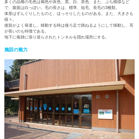
多くの品種の毛色は褐色や灰色、黒、白、茶色、また、ぶち模様など
で、腹面は白っぽい。毛の長さは、標準、短毛、長毛の3種類。
体形はずんぐりしたものと、ほっそりしたものがある。また、大きさも
様々。
後肢がよく発達し、移動する時は後ろ足で跳ねるようにして移動し、耳
が長いのも特徴である。
地下に複雑に張り巡らされたトンネルを隠れ場所にする。
施設の魅力