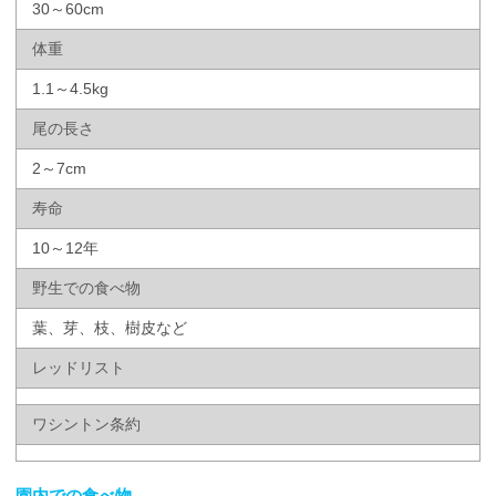
30～60cm
体重
1.1～4.5kg
尾の長さ
2～7cm
寿命
10～12年
野生での食べ物
葉、芽、枝、樹皮など
レッドリスト
ワシントン条約
園内での食べ物