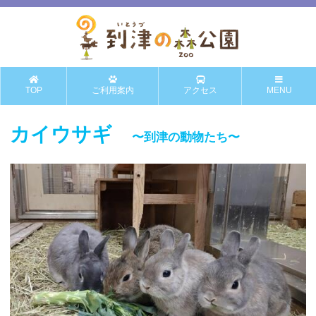
TOP
ご利用案内
アクセス
MENU
カイウサギ
〜到津の動物たち〜