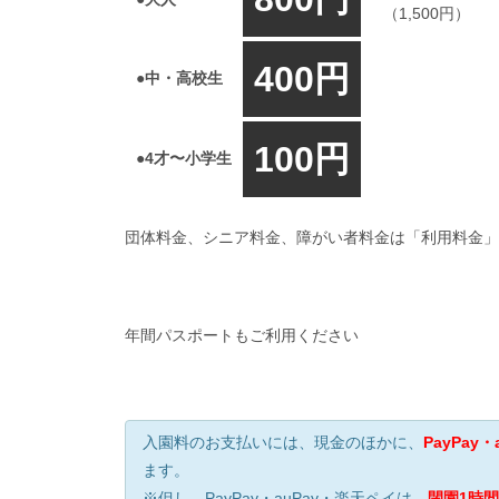
（1,500円）
400円
●中・高校生
100円
●4才〜小学生
団体料金、シニア料金、障がい者料金は「利用料金」
年間パスポートもご利用ください
入園料のお支払いには、現金のほかに、
PayPay
ます。
※但し、PayPay・auPay・楽天ペイは、
閉園1時