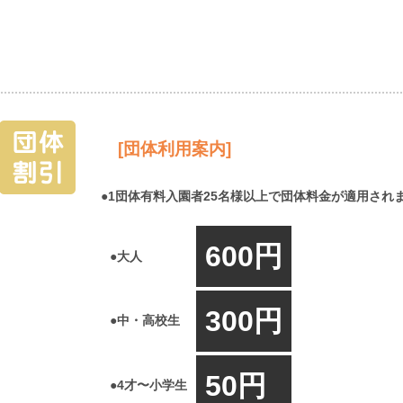
[団体利用案内]
●1団体有料入園者25名様以上で団体料金が適用され
600円
●大人
300円
●中・高校生
50円
●4才〜小学生