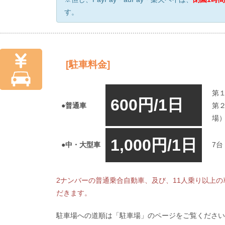
す。
[駐車料金]
第
600円
/1日
●普通車
第
場
1,000円
/1日
●中・大型車
7
2ナンバーの普通乗合自動車、及び、11人乗り以上の車
だきます。
駐車場への道順は「駐車場」のページをご覧ください