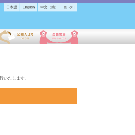
日本語
English
中文（簡）
한국어
行いたします。