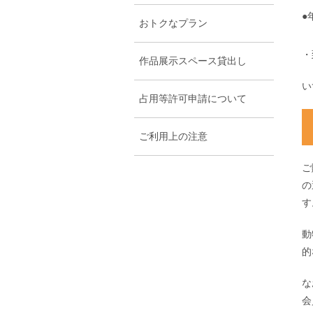
●
おトクなプラン
・
作品展示スペース貸出し
い
占用等許可申請について
ご利用上の注意
ご
の
す
動
的
な
会