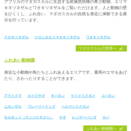
アフリカのマダガスカルに生息する絶滅危惧種の希少動物、エリマ
キキツネザルとワオキツネザルをご覧いただけます。人と動物の壁
をひくくし、ふれ合い、マダガスカルの自然を身近に体験できる展
示を行っています。
クロキツネザル
クロシロエリマキキツネザル
ワオキツネザル
マダガスカルの世界へ
ふれあい動物園
身近な小動物や鳥たちとふれあえるエリアです。乗馬やエサをあげ
たり、さわったりすることができます。
アライグマ
カイウサギ
キバタン
ケヅメリクガメ
コバタン
ニホンザル
プレーリードッグ
ヘルマンリクガメ
モルモット（テンジクネズミ）
ヤギ
レッサーパンダ
ロバ
ふれあい動物園へ