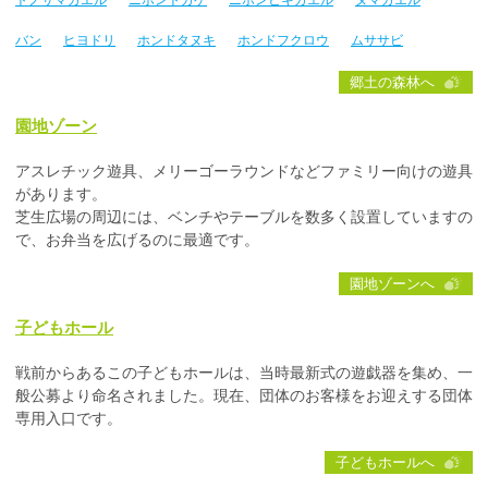
バン
ヒヨドリ
ホンドタヌキ
ホンドフクロウ
ムササビ
郷土の森林へ
園地ゾーン
アスレチック遊具、メリーゴーラウンドなどファミリー向けの遊具
があります。
芝生広場の周辺には、ベンチやテーブルを数多く設置していますの
で、お弁当を広げるのに最適です。
園地ゾーンへ
子どもホール
戦前からあるこの子どもホールは、当時最新式の遊戯器を集め、一
般公募より命名されました。現在、団体のお客様をお迎えする団体
専用入口です。
子どもホールへ