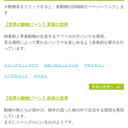
※動物名をクリックすると、各動物の詳細紹介ページへリンクしま
す
【世界の動物ゾーン】草原の世界
肉食獣と草食動物が生息するアフリカのサバンナを再現。
見る場所によって変わるパノラマを楽しめるよう多角的な展示を行
っています。
チャップマンシマウマ
ホオジロカンムリヅル
マサイキリン
ミーアキャット
ライオン
草原の世界へ
【世界の動物ゾーン】林床の世界
動物や鳥たちが池や川、樹木の茂った林の中で生活する環境を再現
しています。
まさにジャングルにいるかのようです。