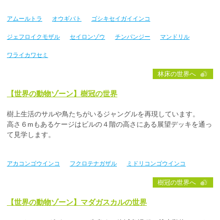
アムールトラ
オウギバト
ゴシキセイガイインコ
ジェフロイクモザル
セイロンゾウ
チンパンジー
マンドリル
ワライカワセミ
林床の世界へ
【世界の動物ゾーン】樹冠の世界
樹上生活のサルや鳥たちがいるジャングルを再現しています。
高さ６mもあるケージはビルの４階の高さにある展望デッキを通っ
て見学します。
アカコンゴウインコ
フクロテナガザル
ミドリコンゴウインコ
樹冠の世界へ
【世界の動物ゾーン】マダガスカルの世界