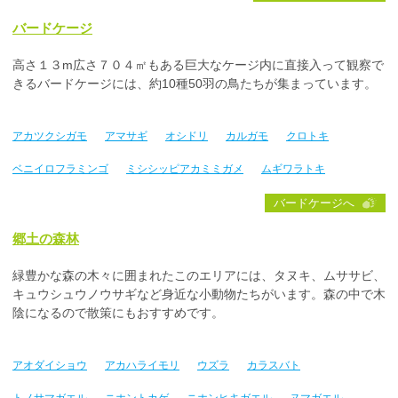
バードケージ
高さ１３m広さ７０４㎡もある巨大なケージ内に直接入って観察で
きるバードケージには、約10種50羽の鳥たちが集まっています。
アカツクシガモ
アマサギ
オシドリ
カルガモ
クロトキ
ベニイロフラミンゴ
ミシシッピアカミミガメ
ムギワラトキ
バードケージへ
郷土の森林
緑豊かな森の木々に囲まれたこのエリアには、タヌキ、ムササビ、
キュウシュウノウサギなど身近な小動物たちがいます。森の中で木
陰になるので散策にもおすすめです。
アオダイショウ
アカハライモリ
ウズラ
カラスバト
トノサマガエル
ニホントカゲ
ニホンヒキガエル
ヌマガエル