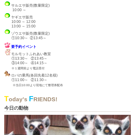
サルエサ販売(数量限定)
​​ 10:00 ～
ヤギエサ販売
10:00 ～ 12:00
13:00 ～ 15:00
ゾウエサ販売(数量限定)
​​​ ①10:30～ ②13:45～
要予約イベント
モルモットふれあい教室
①13:30～ ②13:45～
③14:00～ ④14:15～
※１週間前より電話受付
ロバの乗馬​(各回先着12名様)
①11:00～ ②11:30～
※当日10:00より現地にて整理券配布
T
F
oday's
RIENDS!
今日の動物