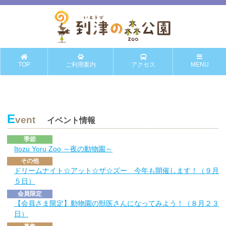
TOP
ご利用案内
アクセス
MENU
E
vent
イベント情報
季節
Itozu Yoru Zoo ～夜の動物園～
その他
ドリームナイト☆アット☆ザ☆ズー 今年も開催します！（９月
５日）
会員限定
【会員さま限定】動物園の獣医さんになってみよう！（８月２３
日）