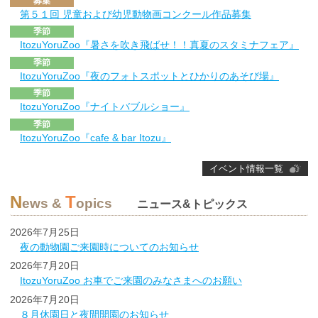
募集
第５１回 児童および幼児動物画コンクール作品募集
季節
ItozuYoruZoo『暑さを吹き飛ばせ！！真夏のスタミナフェア』
季節
ItozuYoruZoo『夜のフォトスポットとひかりのあそび場』
季節
ItozuYoruZoo『ナイトバブルショー』
季節
ItozuYoruZoo『cafe & bar Itozu』
イベント情報一覧
N
T
ews &
opics
ニュース&トピックス
2026年7月25日
夜の動物園ご来園時についてのお知らせ
2026年7月20日
ItozuYoruZoo お車でご来園のみなさまへのお願い
2026年7月20日
８月休園日と夜間開園のお知らせ