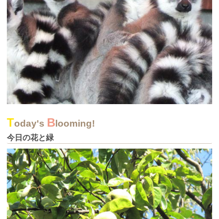
T
B
oday's
looming!
今日の花と緑