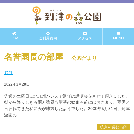
TOP
ご利用案内
アクセス
MENU
名誉園長の部屋
公園だより
お礼
2022年3月28日
先週の土曜日に北九州パレスで退任の講演会をさせて頂きました。
朝から降りしきる雨と強風も講演の始まる前にはおさまり、雨男と
言われてきた私に天が味方したようでした。2000年5月31日、到津
遊園の...
続きを読む