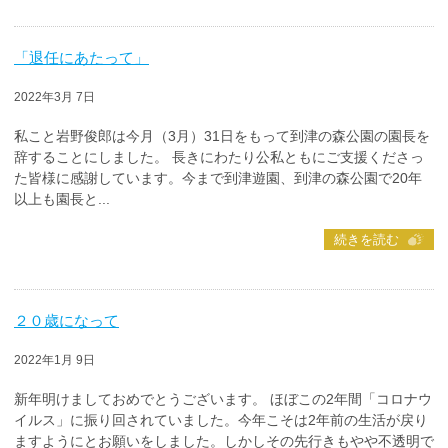
「退任にあたって」
2022年3月 7日
私こと岩野俊郎は今月（3月）31日をもって到津の森公園の園長を
辞することにしました。 長きにわたり公私ともにご支援くださっ
た皆様に感謝しています。今まで到津遊園、到津の森公園で20年
以上も園長と...
続きを読む
２０歳になって
2022年1月 9日
新年明けましておめでとうございます。 ほぼこの2年間「コロナウ
イルス」に振り回されていました。今年こそは2年前の生活が戻り
ますようにとお願いをしました。しかしその先行きもやや不透明で